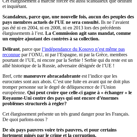
Cet élargissement à marche forcée est aussi scandaleux que délirant
et inquiétant.
Scandaleux, parce que, une nouvelle fois, aucun des peuples des
pays membres actuels de l’UE ne sera consulté.
Ils ne l’avaient
pas été ni en 2004, ni en 2008, ni en 2013 lors des précédents
élargissements à l’est.
La Commission agit sans mandat, comme
un empire ajoutant des contrées à sa collection.
Délirant
, parce que
l
’indépendance du
Kosovo n’est même pas
reconnue
par l’ONU, ni par l’Espagne, ni par la Grèce, membres
pourtant de l’UE, ni encore par la Serbie ! Serbie qui du reste est un
allié historique de la Russie, adversaire désignée de l’UE !
Bref, cette
manœuvre abracadabrante
est l’indice que les
eurocrates sont aux abois. C’est une fuite en avant qui ne doit plus
tromper personne sur le degré de déliquescence de l’Union
européenne.
Qui peut croire que celle-ci gagne à « échanger » le
Royaume-Uni contre des pays qui ont encore d’énormes
problèmes structurels à régler?
Cet élargissement présente un très grand danger pour les Français.
De quoi parlons-nous ?
De six pays pauvres voire très pauvres, et pour certains
fortement minés par le crime et la corruption.