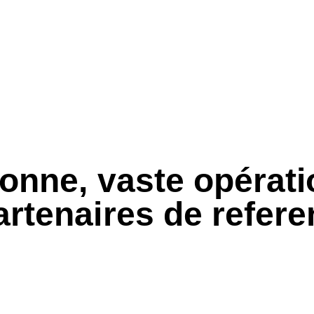
yonne, vaste opérati
artenaires de refer