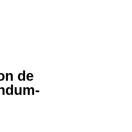
on de
endum-