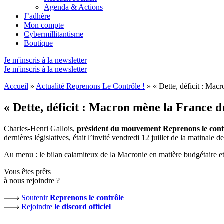
Agenda & Actions
J’adhère
Mon compte
Cybermillitantisme
Boutique
Je m'inscris à la newsletter
Je m'inscris à la newsletter
Accueil
»
Actualité Reprenons Le Contrôle !
»
« Dette, déficit : Mac
« Dette, déficit : Macron mène la France dr
Charles-Henri Gallois,
président du mouvement Reprenons le contr
dernières législatives, était l’invité vendredi 12 juillet de la matinale 
Au menu : le bilan calamiteux de la Macronie en matière budgétaire 
Vous êtes prêts
à nous rejoindre ?
Soutenir
Reprenons le contrôle
Rejoindre
le discord officiel