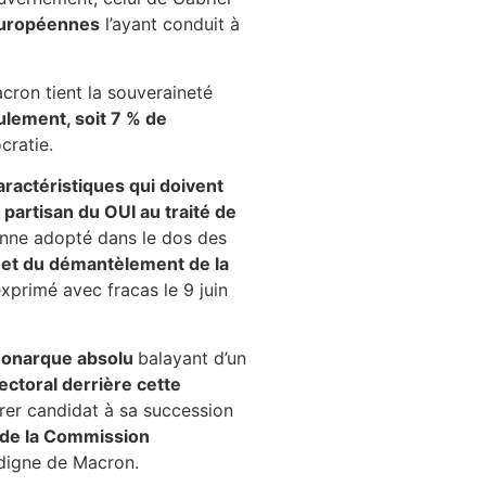
 européennes
l’ayant conduit à
cron tient la souveraineté
ulement, soit 7 % de
cratie.
ractéristiques qui doivent
,
partisan du OUI au traité de
onne adopté dans le dos des
» et du démantèlement de la
 exprimé avec fracas le 9 juin
 monarque absolu
balayant d’un
ctoral derrière cette
arer candidat à sa succession
e de la Commission
, digne de Macron.