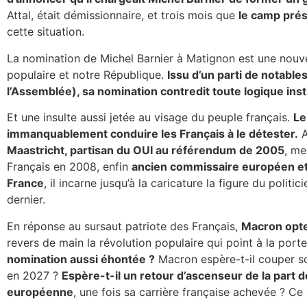
Attal, était démissionnaire, et trois mois que
le camp prés
cette situation.
La nomination de Michel Barnier à Matignon est une nouve
populaire et notre République.
Issu d’un parti de notabl
l’Assemblée), sa nomination contredit toute logique inst
Et une insulte aussi jetée au visage du peuple français.
Le
immanquablement conduire les Français à le détester.
A
Maastricht, partisan du OUI au référendum de 2005
, me
Français en 2008, enfin
ancien commissaire européen et à
France
, il incarne jusqu’à la caricature la figure du polit
dernier.
En réponse au sursaut patriote des Français,
Macron opte
revers de main la révolution populaire qui point à la port
nomination aussi éhontée ?
Macron espère-t-il couper sou
en 2027 ?
Espère-t-il un retour d’ascenseur de la part 
européenne
, une fois sa carrière française achevée ? Ce