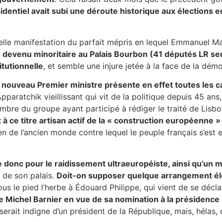
identiel avait subi une déroute historique aux élections
lle manifestation du parfait mépris en lequel Emmanuel Ma
es devenu minoritaire au Palais Bourbon (41 députés LR se
itutionnelle
, et semble une injure jetée à la face de la démo
 nouveau Premier ministre présente en effet toutes les ca
pparatchik vieillissant qui vit de la politique depuis 45 ans
mbre du groupe ayant participé à rédiger le traité de Lisb
 ce titre artisan actif de la « construction européenne 
icien de l’ancien monde contre lequel le peuple français s’est
 donc pour le raidissement ultraeuropéiste, ainsi qu’un
e de son palais.
Doit-on supposer quelque arrangement éle
s le pied l’herbe à Édouard Philippe, qui vient de se décl
de Michel Barnier en vue de sa nomination à la présidenc
 serait indigne d’un président de la République, mais, hélas