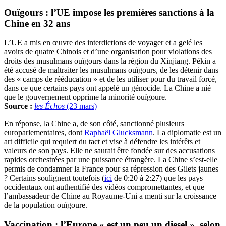
Ouïgours : l’UE impose les premières sanctions à la
Chine en 32 ans
L’UE a mis en œuvre des interdictions de voyager et a gelé les
avoirs de quatre Chinois et d’une organisation pour violations des
droits des musulmans ouïgours dans la région du Xinjiang. Pékin a
été accusé de maltraiter les musulmans ouïgours, de les détenir dans
des « camps de rééducation » et de les utiliser pour du travail forcé,
dans ce que certains pays ont appelé un génocide. La Chine a nié
que le gouvernement opprime la minorité ouïgoure.
Source :
les Échos
(23 mars)
En réponse, la Chine a, de son côté, sanctionné plusieurs
europarlementaires, dont
Raphaël Glucksmann
. La diplomatie est un
art difficile qui requiert du tact et vise à défendre les intérêts et
valeurs de son pays. Elle ne saurait être fondée sur des accusations
rapides orchestrées par une puissance étrangère. La Chine s’est-elle
permis de condamner la France pour sa répression des Gilets jaunes
? Certains soulignent toutefois (
ici
de 0:20 à 2:27) que les pays
occidentaux ont authentifié des vidéos compromettantes, et que
l’ambassadeur de Chine au Royaume-Uni a menti sur la croissance
de la population ouïgoure.
Vaccination : l’Europe « est un peu un diesel », selon