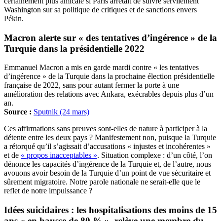
certainement plus amicale si Paris arrêtait de suivre servilement
Washington sur sa politique de critiques et de sanctions envers
Pékin.
Macron alerte sur « des tentatives d’ingérence » de la
Turquie dans la présidentielle 2022
Emmanuel Macron a mis en garde mardi contre « les tentatives
d’ingérence » de la Turquie dans la prochaine élection présidentielle
française de 2022, sans pour autant fermer la porte à une
amélioration des relations avec Ankara, exécrables depuis plus d’un
an.
Source :
Sputnik (24 mars)
Ces affirmations sans preuves sont-elles de nature à participer à la
détente entre les deux pays ? Manifestement non, puisque la Turquie
a rétorqué qu’il s’agissait d’accusations « injustes et incohérentes »
et de
« propos inacceptables »
. Situation complexe : d’un côté, l’on
dénonce les capacités d’ingérence de la Turquie et, de l’autre, nous
avouons avoir besoin de la Turquie d’un point de vue sécuritaire et
sûrement migratoire. Notre parole nationale ne serait-elle que le
reflet de notre impuissance ?
Idées suicidaires : les hospitalisations des moins de 15
ans « en hausse de 80 % », relève une membre du