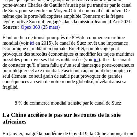
porte-avions Charles de Gaulle n’aurait pas pu transiter par le canal
de Suez pour se rendre au Moyen-Orient comme il était prévu. De
même que le porte-hélicoptères amphibie Tonnerre et la frégate
légère furtive Surcouf, engagés dans la mission Jeanne d’Arc 2021.
Source :
Opex 360 (25 mars)
Étant un lieu de transit pour près de 8 % du commerce maritime
mondial (voir
ici
en 2015), le canal de Suez revêt une importance
économique et militaire mondiale. En effet, son blocage peut
provoquer des surcoûts économiques et modifier les trajets maritimes
possibles pour diverses flottes militarisées (voir
ici
). Il est fascinant
de constater qu’il n’aura fallu qu’un seul titanesque porte-conteneurs
pour bloquer cet axe mondial. Fascinant car, au bout du compte, ce
seul élément, ce seul grain de sable peut provoquer de grandes
conséquences au sein de notre monde globalisé, révélant ainsi sa
fragilité.
8 % du commerce mondial transite par le canal de Suez
La Chine accélère le pas sur les routes de la soie
africaines
En janvier, malgré la pandémie de Covid-19, la Chine annonçait une