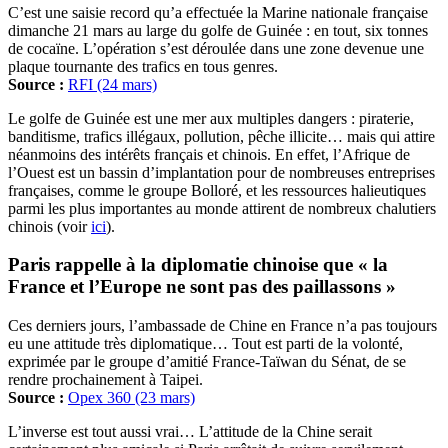
C’est une saisie record qu’a effectuée la Marine nationale française
dimanche 21 mars au large du golfe de Guinée : en tout, six tonnes
de cocaïne. L’opération s’est déroulée dans une zone devenue une
plaque tournante des trafics en tous genres.
Source :
RFI (24 mars)
Le golfe de Guinée est une mer aux multiples dangers : piraterie,
banditisme, trafics illégaux, pollution, pêche illicite… mais qui attire
néanmoins des intérêts français et chinois. En effet, l’Afrique de
l’Ouest est un bassin d’implantation pour de nombreuses entreprises
françaises, comme le groupe Bolloré, et les ressources halieutiques
parmi les plus importantes au monde attirent de nombreux chalutiers
chinois (voir
ici
).
Paris rappelle à la diplomatie chinoise que « la
France et l’Europe ne sont pas des paillassons »
Ces derniers jours, l’ambassade de Chine en France n’a pas toujours
eu une attitude très diplomatique… Tout est parti de la volonté,
exprimée par le groupe d’amitié France-Taïwan du Sénat, de se
rendre prochainement à Taipei.
Source :
Opex 360 (23 mars)
L’inverse est tout aussi vrai… L’attitude de la Chine serait