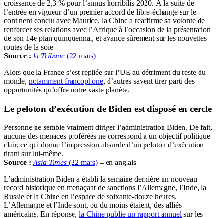
croissance de 2,3 % pour l’annus horribilis 2020. À la suite de
l’entrée en vigueur d’un premier accord de libre-échange sur le
continent conclu avec Maurice, la Chine a réaffirmé sa volonté de
renforcer ses relations avec l’Afrique à l’occasion de la présentation
de son 14e plan quinquennal, et avance sûrement sur les nouvelles
routes de la soie.
Source :
la Tribune
(22 mars)
Alors que la France s’est repliée sur l’UE au détriment du reste du
monde,
notamment francophone
, d’autres savent tirer parti des
opportunités qu’offre notre vaste planète.
Le peloton d’exécution de Biden est disposé en cercle
Personne ne semble vraiment diriger l’administration Biden. De fait,
aucune des menaces proférées ne correspond à un objectif politique
clair, ce qui donne l’impression absurde d’un peloton d’exécution
tirant sur lui-même.
Source :
Asia Times
(22 mars)
– en anglais
L’administration Biden a établi la semaine dernière un nouveau
record historique en menaçant de sanctions l’Allemagne, l’Inde, la
Russie et la Chine en l’espace de soixante-douze heures.
L’Allemagne et l’Inde sont, ou du moins étaient, des alliés
américains. En réponse,
la Chine publie un rapport annuel
sur les