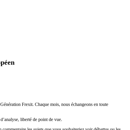
opéen
e Génération Frexit
. Chaque mois, nous échangeons en toute
 d’analyse, liberté de point de vue.
n commentaire les sujets que vous souhaiteriez voir débattus ou les