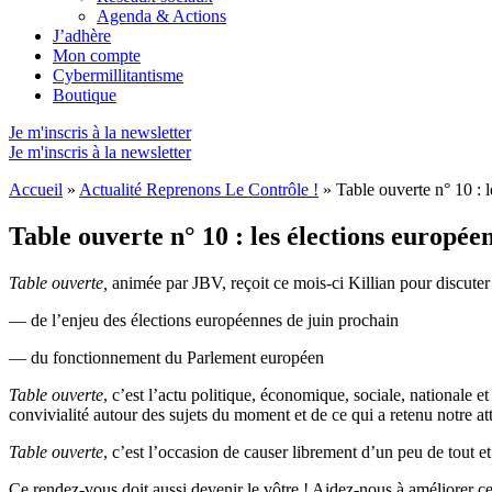
Agenda & Actions
J’adhère
Mon compte
Cybermillitantisme
Boutique
Je m'inscris à la newsletter
Je m'inscris à la newsletter
Accueil
»
Actualité Reprenons Le Contrôle !
»
Table ouverte n° 10 : 
Table ouverte n° 10 : les élections europé
Table ouverte,
animée par JBV, reçoit ce mois-ci Killian pour discuter
— de l’enjeu des
élections
européennes de juin prochain
— du fonctionnement du
Parlement européen
Table ouverte
, c’est l’actu politique, économique, sociale, nationale e
convivialité autour des sujets du moment et de ce qui a retenu notre at
Table ouverte
, c’est l’occasion de causer librement d’un peu de tout et 
Ce rendez-vous doit aussi devenir le vôtre ! Aidez-nous à améliorer ce